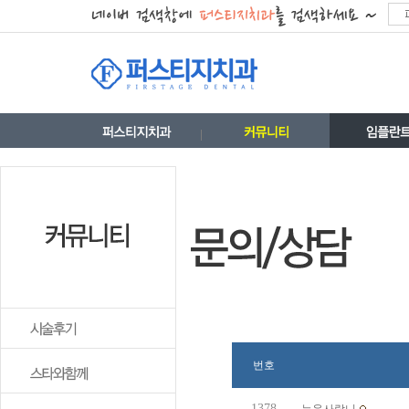
번호
1378