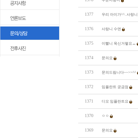
누운사랑니
1377
우리 아이가^^..사랑니 
1376
사랑니 수면
1375
이빨니 욱신거렿요ㅛ
1374
문의요
1373
문의드림니다~~>>^^
1372
임플란트 궁금점
1371
디오 임플란트요
1370
ㅇㅇ
1369
문의요